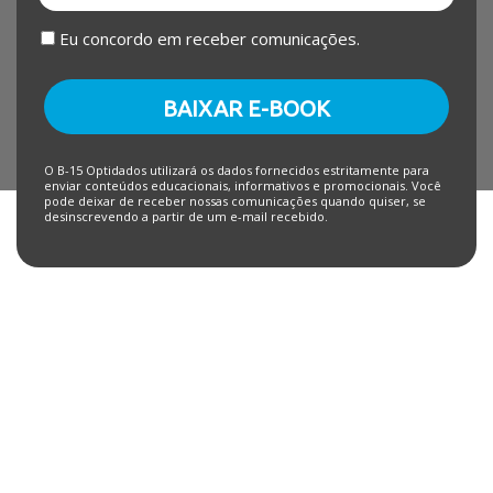
Eu concordo em receber comunicações.
BAIXAR E-BOOK
O B-15 Optidados utilizará os dados fornecidos estritamente para
enviar conteúdos educacionais, informativos e promocionais. Você
pode deixar de receber nossas comunicações quando quiser, se
desinscrevendo a partir de um e-mail recebido.